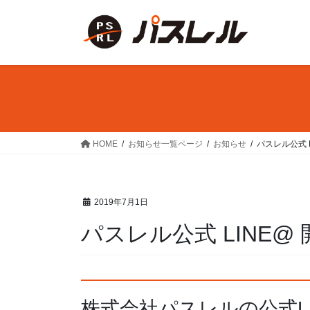
コ
ナ
ン
ビ
テ
ゲ
ン
ー
ツ
シ
へ
ョ
ス
ン
キ
に
ッ
移
HOME
お知らせ一覧ページ
お知らせ
パスレル公式 
プ
動
2019年7月1日
パスレル公式 LINE@
株式会社パスレルの公式L