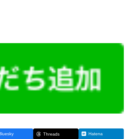
Bluesky
Hatena
Threads